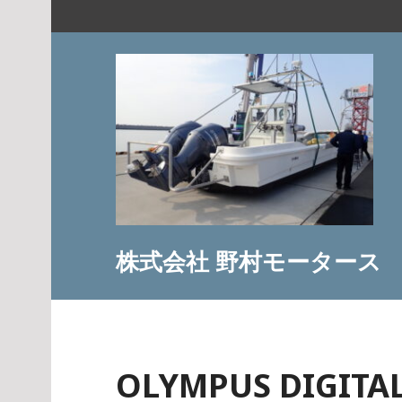
コ
ン
テ
ン
ツ
へ
ス
キ
ッ
プ
株式会社 野村モータース
OLYMPUS DIGITA