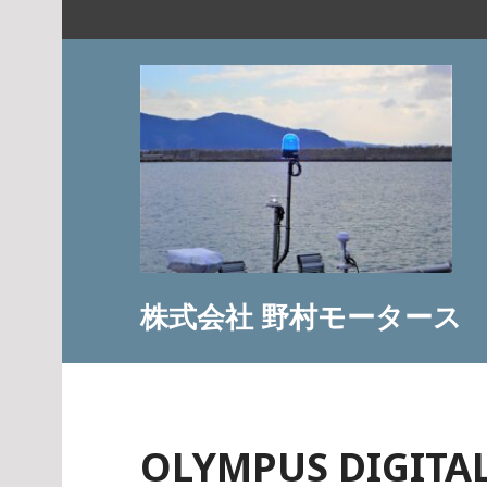
コ
ン
テ
ン
ツ
へ
ス
キ
ッ
プ
株式会社 野村モータース
OLYMPUS DIGITA