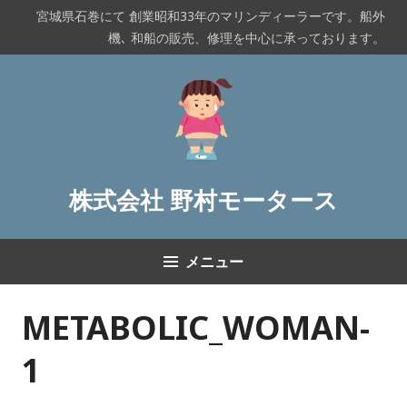
コ
宮城県石巻にて 創業昭和33年のマリンディーラーです。船外
ン
機､ 和船の販売、修理を中心に承っております。
テ
ン
ツ
へ
ス
キ
ッ
株式会社 野村モータース
プ
メニュー
METABOLIC_WOMAN-
1