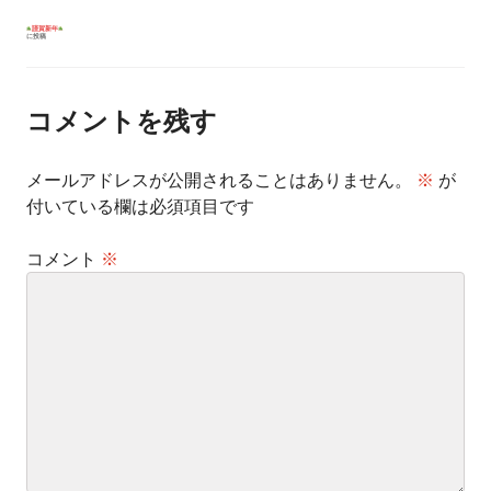
投
謹賀新年
に投稿
稿
ナ
ビ
ゲ
ー
コメントを残す
シ
ョ
ン
メールアドレスが公開されることはありません。
※
が
付いている欄は必須項目です
コメント
※