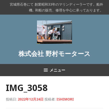
コ
宮城県石巻にて 創業昭和33年のマリンディーラーです。船外
ン
機､ 和船の販売、修理を中心に承っております。
テ
ン
ツ
へ
ス
キ
ッ
株式会社 野村モータース
プ
メニュー
IMG_3058
投稿日:
2022年12月24日
投稿者:
ISHIMORI