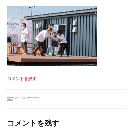
コメントを残す
投
GO!GO!ラリー
～立町､マリーナGOAL
～
に投稿
稿
ナ
ビ
ゲ
ー
コメントを残す
シ
ョ
ン