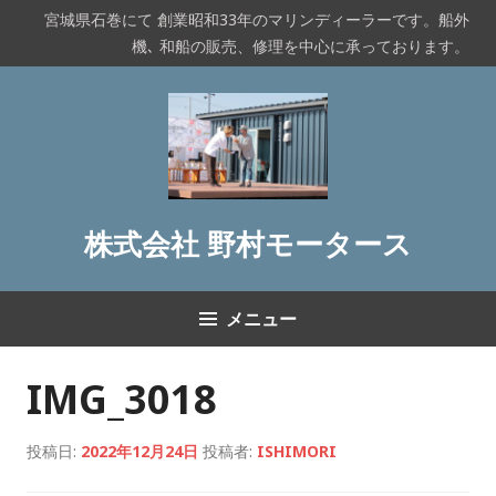
コ
宮城県石巻にて 創業昭和33年のマリンディーラーです。船外
ン
機､ 和船の販売、修理を中心に承っております。
テ
ン
ツ
へ
ス
キ
ッ
株式会社 野村モータース
プ
メニュー
IMG_3018
投稿日:
2022年12月24日
投稿者:
ISHIMORI