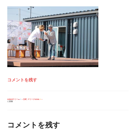
コメントを残す
投
GO!GO!ラリー
～立町､マリーナGOAL
～
に投稿
稿
ナ
ビ
ゲ
ー
コメントを残す
シ
ョ
ン