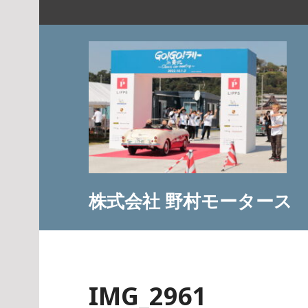
コ
ン
テ
ン
ツ
へ
ス
キ
ッ
プ
株式会社 野村モータース
IMG_2961