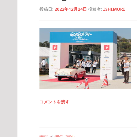
投稿日:
2022年12月24日
投稿者:
ISHIMORI
コメントを残す
投
GO!GO!ラリー
～立町､マリーナGOAL
～