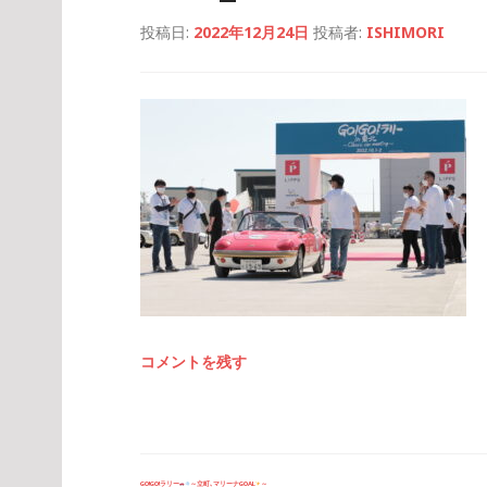
投稿日:
2022年12月24日
投稿者:
ISHIMORI
コメントを残す
投
GO!GO!ラリー
～立町､マリーナGOAL
～