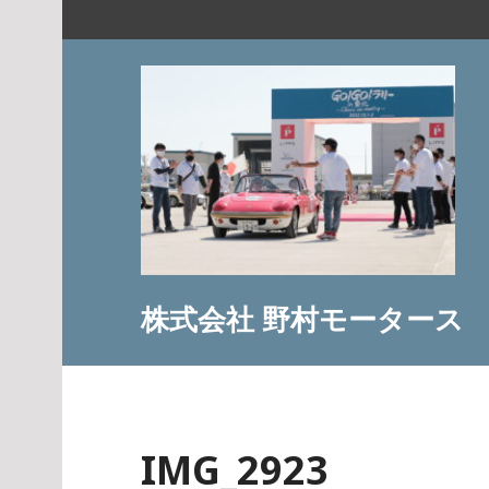
コ
ン
テ
ン
ツ
へ
ス
キ
ッ
プ
株式会社 野村モータース
IMG_2923