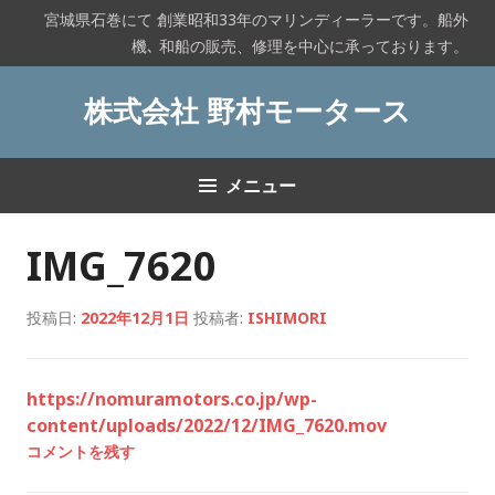
コ
宮城県石巻にて 創業昭和33年のマリンディーラーです。船外
ン
機､ 和船の販売、修理を中心に承っております。
テ
ン
株式会社 野村モータース
ツ
へ
ス
メニュー
キ
ッ
プ
IMG_7620
投稿日:
2022年12月1日
投稿者:
ISHIMORI
https://nomuramotors.co.jp/wp-
content/uploads/2022/12/IMG_7620.mov
コメントを残す