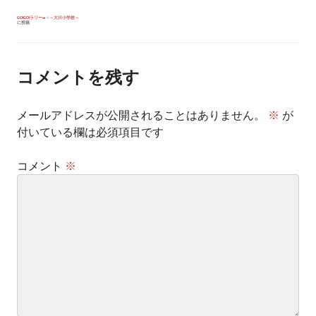
投
GO!GO!ラリー
～大川小学校～
に投稿
稿
ナ
ビ
ゲ
ー
コメントを残す
シ
ョ
ン
メールアドレスが公開されることはありません。
※
が
付いている欄は必須項目です
コメント
※