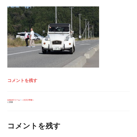
コメントを残す
投
GO!GO!ラリー
～大川小学校～
に投稿
稿
ナ
ビ
ゲ
ー
コメントを残す
シ
ョ
ン