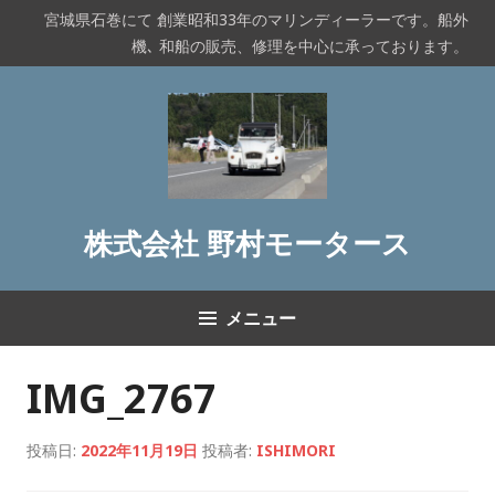
コ
宮城県石巻にて 創業昭和33年のマリンディーラーです。船外
ン
機､ 和船の販売、修理を中心に承っております。
テ
ン
ツ
へ
ス
キ
ッ
株式会社 野村モータース
プ
メニュー
IMG_2767
投稿日:
2022年11月19日
投稿者:
ISHIMORI