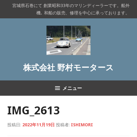
コ
宮城県石巻にて 創業昭和33年のマリンディーラーです。船外
ン
機､ 和船の販売、修理を中心に承っております。
テ
ン
ツ
へ
ス
キ
ッ
株式会社 野村モータース
プ
メニュー
IMG_2613
投稿日:
2022年11月19日
投稿者:
ISHIMORI