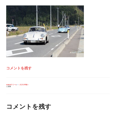
コメントを残す
投
GO!GO!ラリー
～大川小学校～
に投稿
稿
ナ
ビ
ゲ
ー
コメントを残す
シ
ョ
ン