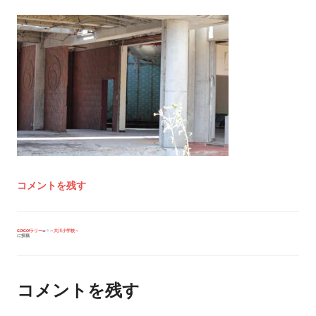
コメントを残す
投
GO!GO!ラリー
～大川小学校～
に投稿
稿
ナ
ビ
ゲ
ー
コメントを残す
シ
ョ
ン