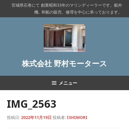
コ
宮城県石巻にて 創業昭和33年のマリンディーラーです。船外
ン
機､ 和船の販売、修理を中心に承っております。
テ
ン
ツ
へ
ス
キ
ッ
株式会社 野村モータース
プ
メニュー
IMG_2563
投稿日:
2022年11月19日
投稿者:
ISHIMORI