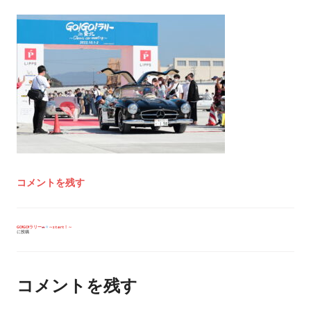
コメントを残す
投
GO!GO!ラリー
～start！～
に投稿
稿
ナ
ビ
ゲ
ー
コメントを残す
シ
ョ
ン