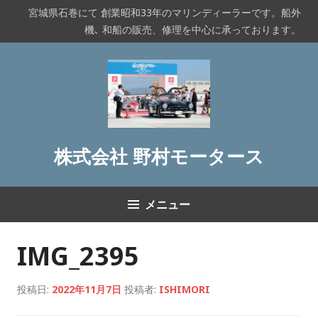
コ
宮城県石巻にて 創業昭和33年のマリンディーラーです。船外
ン
機､ 和船の販売、修理を中心に承っております。
テ
ン
ツ
へ
ス
キ
ッ
株式会社 野村モータース
プ
メニュー
IMG_2395
投稿日:
2022年11月7日
投稿者:
ISHIMORI