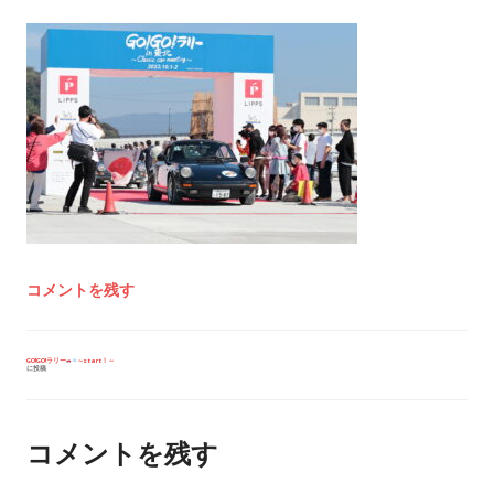
コメントを残す
投
GO!GO!ラリー
～start！～
に投稿
稿
ナ
ビ
ゲ
ー
コメントを残す
シ
ョ
ン