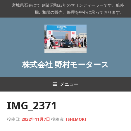
コ
宮城県石巻にて 創業昭和33年のマリンディーラーです。船外
ン
機､ 和船の販売、修理を中心に承っております。
テ
ン
ツ
へ
ス
キ
ッ
株式会社 野村モータース
プ
メニュー
IMG_2371
投稿日:
2022年11月7日
投稿者:
ISHIMORI