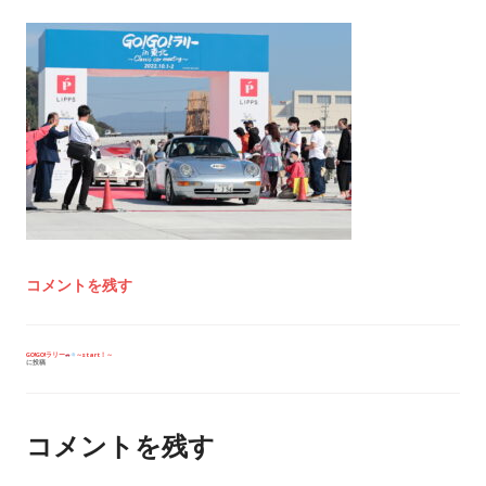
コメントを残す
投
GO!GO!ラリー
～start！～
に投稿
稿
ナ
ビ
ゲ
ー
コメントを残す
シ
ョ
ン