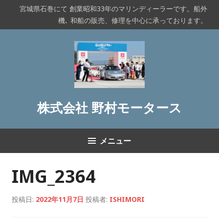
コ
宮城県石巻にて 創業昭和33年のマリンディーラーです。船外
ン
機､ 和船の販売、修理を中心に承っております。
テ
ン
ツ
へ
ス
キ
ッ
株式会社 野村モータース
プ
メニュー
IMG_2364
投稿日:
2022年11月7日
投稿者:
ISHIMORI