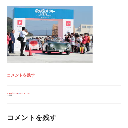
コメントを残す
投
GO!GO!ラリー
～start！～
に投稿
稿
ナ
ビ
ゲ
ー
コメントを残す
シ
ョ
ン