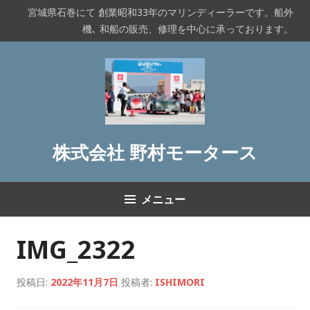
コ
宮城県石巻にて 創業昭和33年のマリンディーラーです。船外
ン
機､ 和船の販売、修理を中心に承っております。
テ
ン
ツ
へ
ス
キ
ッ
株式会社 野村モータース
プ
メニュー
IMG_2322
投稿日:
2022年11月7日
投稿者:
ISHIMORI