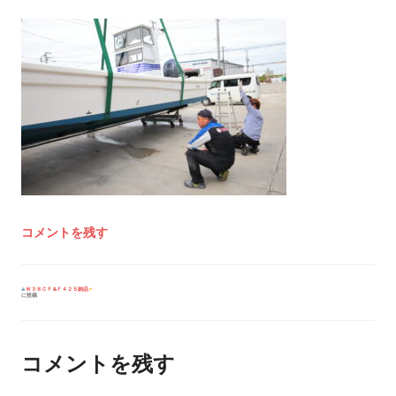
コメントを残す
投
Ｗ３８ＣＦ&Ｆ４２５納品
に投稿
稿
ナ
ビ
ゲ
ー
コメントを残す
シ
ョ
ン