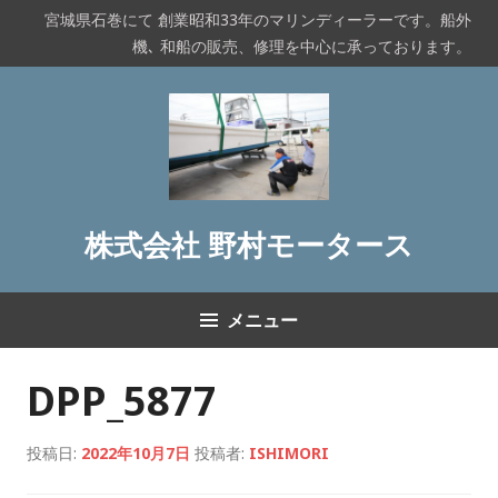
コ
宮城県石巻にて 創業昭和33年のマリンディーラーです。船外
ン
機､ 和船の販売、修理を中心に承っております。
テ
ン
ツ
へ
ス
キ
ッ
株式会社 野村モータース
プ
メニュー
DPP_5877
投稿日:
2022年10月7日
投稿者:
ISHIMORI