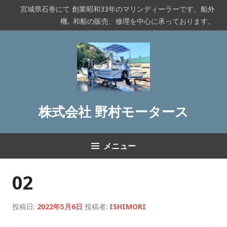
コ
宮城県石巻にて 創業昭和33年のマリンディーラーです。船外
ン
機､ 和船の販売、修理を中心に承っております。
テ
ン
ツ
へ
ス
キ
ッ
株式会社 野村モータース
プ
メニュー
02
投稿日:
2022年5月6日
投稿者:
ISHIMORI