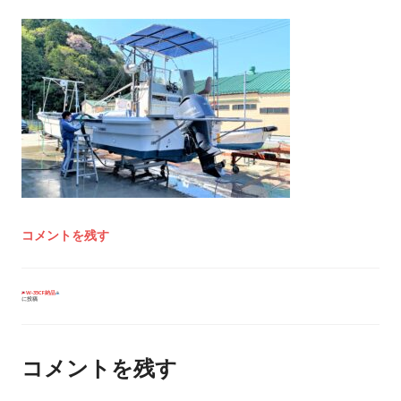
コメントを残す
投
W-35CF納品
に投稿
稿
ナ
ビ
ゲ
ー
コメントを残す
シ
ョ
ン