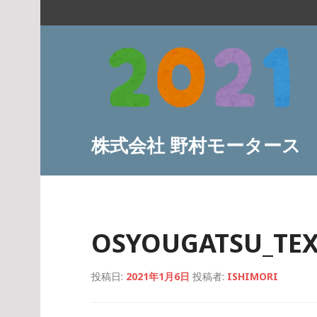
コ
ン
テ
ン
ツ
へ
ス
キ
株式会社 野村モータース
ッ
プ
OSYOUGATSU_TEX
投稿日:
2021年1月6日
投稿者:
ISHIMORI