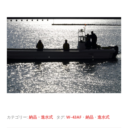
カテゴリー:
納品・進水式
タグ:
W-43AF
・
納品
・
進水式