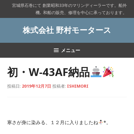
コ
宮城県石巻にて 創業昭和33年のマリンディーラーです。船外
ン
機､ 和船の販売、修理を中心に承っております。
テ
ン
株式会社 野村モータース
ツ
へ
ス
メニュー
キ
ッ
プ
初・W-43AF納品
投稿日:
2019年12月7日
投稿者:
ISHIMORI
寒さが身に染みる、１２月に入りましたね
*。