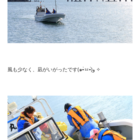
風も少なく、凪がいがったです(๑•̀ㅂ•́)و ✧