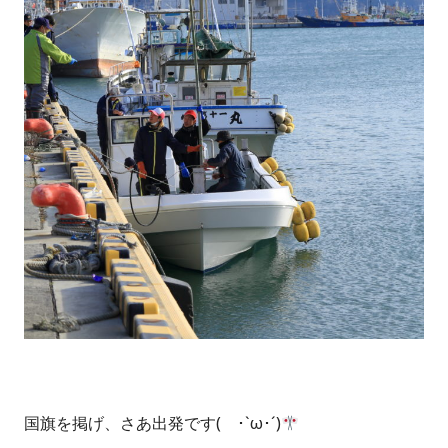
国旗を掲げ、さあ出発です( ･`ω･´)