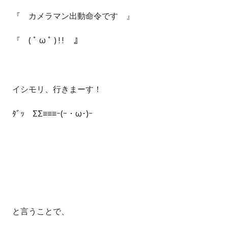
『 カメラマン出動命令です 』
『 ( ﾟ ω ﾟ ) ! ! 』
イシモリ、行きまーす！
ﾀﾞｯ ΣΣ≡≡≡ｰ(ｰ・ω･)ｰ
と言うことで、