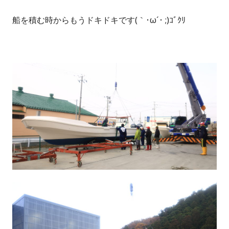
船を積む時からもうドキドキです(｀･ω´･ ;)ｺﾞｸﾘ