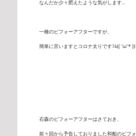
なんだか少々肥えたような気がします…
一種のビフォーアフターですが、
簡単に言いますとコロナ太りですﾌﾑ(( ˘ω˘* ))
石森のビフォーアフターはさておき、
前々回から予告しておりました和船のビフ