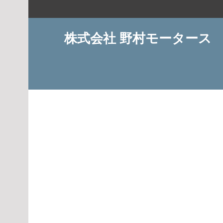
コ
ン
テ
株式会社 野村モータース
ン
ツ
へ
ス
キ
ッ
プ