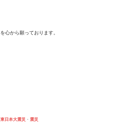
、
とを心から願っております。
・
東日本大震災
・
震災