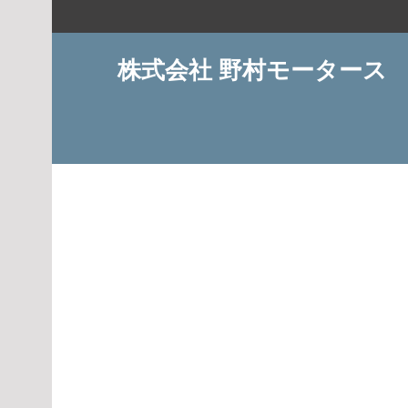
コ
ン
テ
株式会社 野村モータース
ン
ツ
へ
ス
キ
ッ
プ