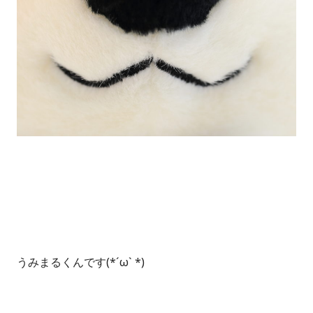
うみまるくんです(*´ω` *)