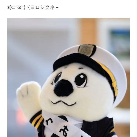
ε(⊂･ω･)｛ヨロシクネ－