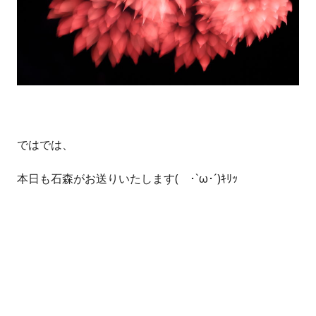
ではでは、
本日も石森がお送りいたします( ･`ω･´)ｷﾘｯ