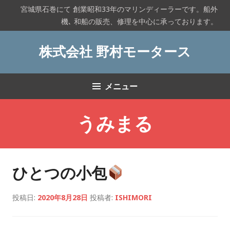
コ
宮城県石巻にて 創業昭和33年のマリンディーラーです。船外
ン
機､ 和船の販売、修理を中心に承っております。
テ
ン
株式会社 野村モータース
ツ
へ
ス
メニュー
キ
ッ
プ
うみまる
ひとつの小包
投稿日:
2020年8月28日
投稿者:
ISHIMORI