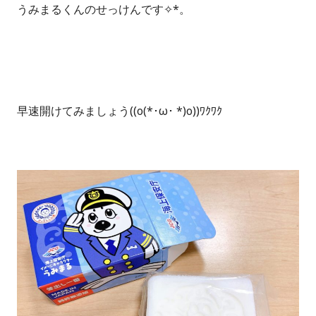
うみまるくんのせっけんです✧*。
早速開けてみましょう((o(*･ω･ *)o))ﾜｸﾜｸ