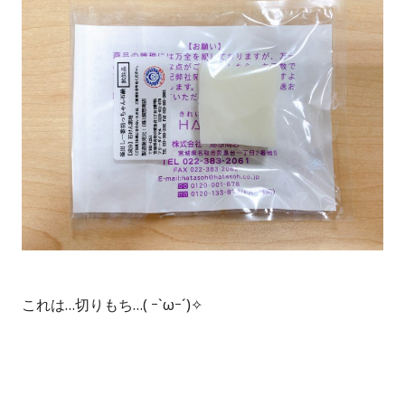
これは…切りもち…( ｰ`ωｰ´)✧