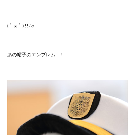
( ﾟ ω ﾟ ) ! ! ﾊｯ
あの帽子のエンブレム…！