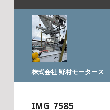
コ
ン
テ
ン
ツ
へ
ス
キ
ッ
プ
株式会社 野村モータース
IMG_7585