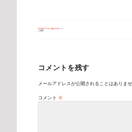
投
W-43AFでワカメ漁をサポート
に投稿
稿
ナ
ビ
ゲ
ー
シ
ョ
ン
コメントを残す
メールアドレスが公開されることはありま
コメント
※