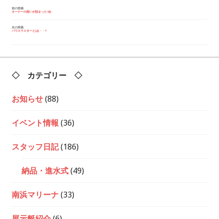
投
前の投稿
オーナーの想いが詰まった1台
稿
ナ
ビ
次の投稿
バウスラスターとは(・・?
ゲ
ー
シ
ョ
ン
◇ カテゴリー ◇
お知らせ
(88)
イベント情報
(36)
スタッフ日記
(186)
納品・進水式
(49)
南浜マリーナ
(33)
展示艇紹介
(6)