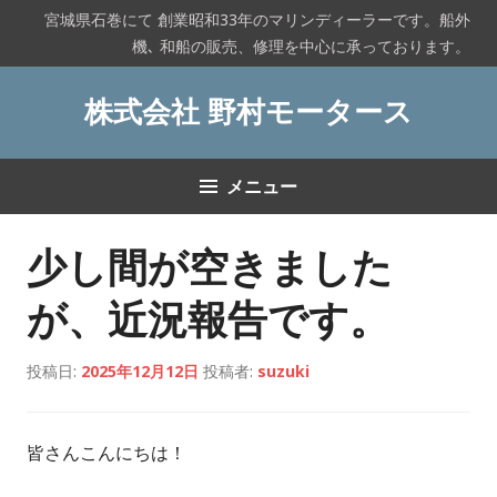
コ
宮城県石巻にて 創業昭和33年のマリンディーラーです。船外
ン
機､ 和船の販売、修理を中心に承っております。
テ
ン
株式会社 野村モータース
ツ
へ
ス
メニュー
キ
ッ
プ
少し間が空きました
が、近況報告です。
投稿日:
2025年12月12日
投稿者:
suzuki
皆さんこんにちは！