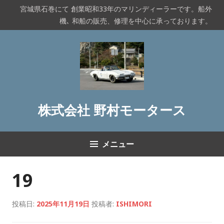
コ
宮城県石巻にて 創業昭和33年のマリンディーラーです。船外
ン
機､ 和船の販売、修理を中心に承っております。
テ
ン
ツ
へ
ス
キ
ッ
株式会社 野村モータース
プ
メニュー
19
投稿日:
2025年11月19日
投稿者:
ISHIMORI