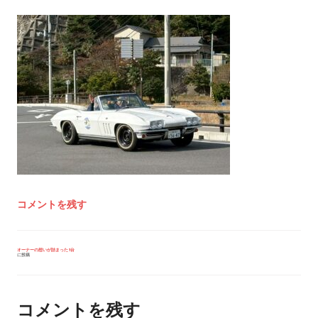
コメントを残す
投
オーナーの想いが詰まった1台
に投稿
稿
ナ
ビ
ゲ
ー
コメントを残す
シ
ョ