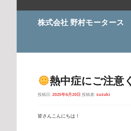
コ
ン
テ
株式会社 野村モータース
ン
ツ
へ
ス
キ
ッ
プ
熱中症にご注意
投稿日:
2025年6月20日
投稿者:
suzuki
皆さんこんにちは！