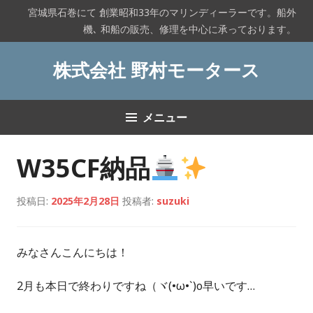
コ
宮城県石巻にて 創業昭和33年のマリンディーラーです。船外
ン
機､ 和船の販売、修理を中心に承っております。
テ
ン
株式会社 野村モータース
ツ
へ
ス
メニュー
キ
ッ
プ
W35CF納品
投稿日:
2025年2月28日
投稿者:
suzuki
みなさんこんにちは！
2月も本日で終わりですね（ヾ(•ω•`)o早いです…