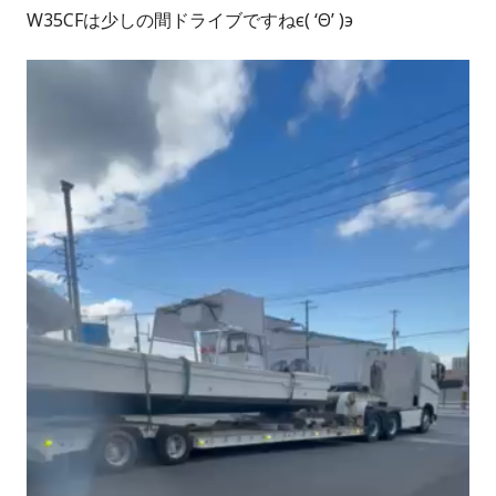
W35CFは少しの間ドライブですねϵ( ‘Θ’ )϶