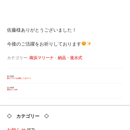
佐藤様ありがとうございました！
今後のご活躍をお祈りしております
カテゴリー:
南浜マリーナ
・
納品・進水式
投
前の投稿
誰がブログを投稿してるの？
稿
ナ
ビ
次の投稿
震災から14年。
ゲ
ー
シ
ョ
ン
◇ カテゴリー ◇
お知らせ
(87)