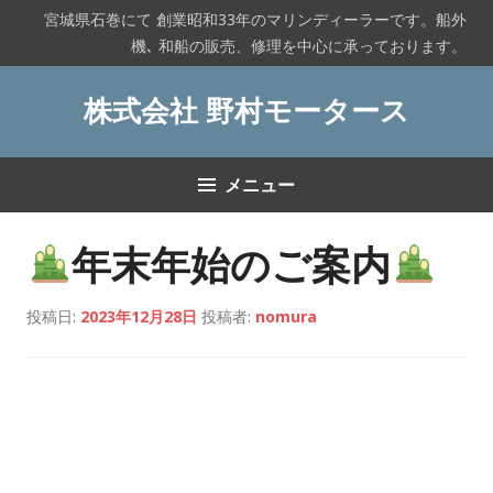
コ
宮城県石巻にて 創業昭和33年のマリンディーラーです。船外
ン
機､ 和船の販売、修理を中心に承っております。
テ
ン
株式会社 野村モータース
ツ
へ
ス
メニュー
キ
ッ
プ
年末年始のご案内
投稿日:
2023年12月28日
投稿者:
nomura