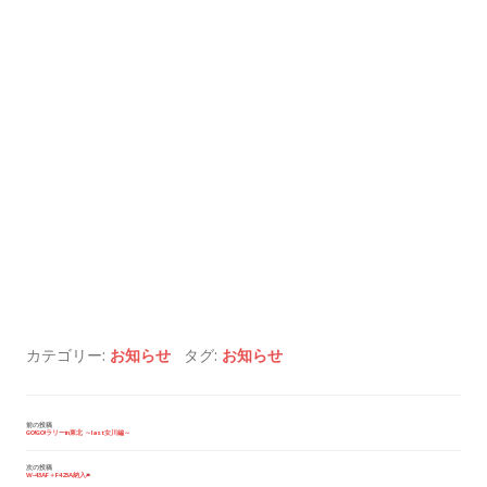
カテゴリー:
お知らせ
タグ:
お知らせ
投
前の投稿
GO!GO!ラリーin東北 ～last女川編～
稿
ナ
ビ
次の投稿
W-43AF＋F425A納入
ゲ