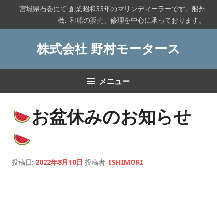
コ
宮城県石巻にて 創業昭和33年のマリンディーラーです。船外
ン
機､ 和船の販売、修理を中心に承っております。
テ
ン
株式会社 野村モータース
ツ
へ
ス
メニュー
キ
ッ
プ
お盆休みのお知らせ
投稿日:
2022年8月10日
投稿者:
ISHIMORI