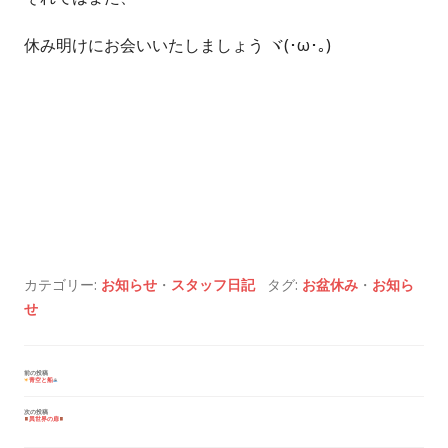
休み明けにお会いいたしましょう ヾ(･ω･｡)
カテゴリー:
お知らせ
・
スタッフ日記
タグ:
お盆休み
・
お知ら
せ
投
前の投稿
青空と船
稿
ナ
ビ
次の投稿
異世界の扉
ゲ
ー