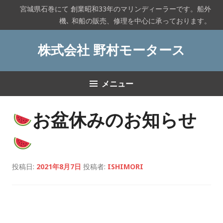
コ
宮城県石巻にて 創業昭和33年のマリンディーラーです。船外
ン
機､ 和船の販売、修理を中心に承っております。
テ
ン
株式会社 野村モータース
ツ
へ
ス
メニュー
キ
ッ
プ
お盆休みのお知らせ
投稿日:
2021年8月7日
投稿者:
ISHIMORI