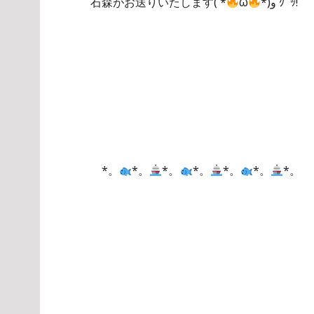
石森がお送りいたします( *
ω
*)و ｸﾞｯ!
*。
*。
*。
*。
*。
*。
*。