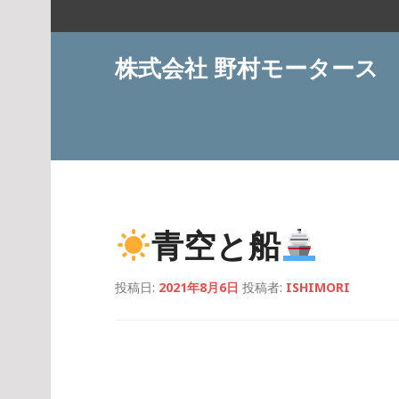
コ
ン
テ
株式会社 野村モータース
ン
ツ
へ
ス
キ
ッ
プ
青空と船
投稿日:
2021年8月6日
投稿者:
ISHIMORI