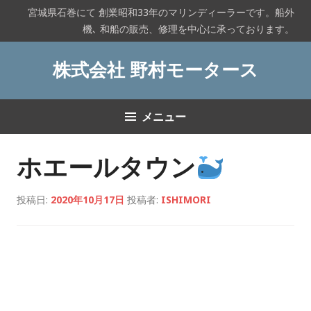
コ
宮城県石巻にて 創業昭和33年のマリンディーラーです。船外
ン
機､ 和船の販売、修理を中心に承っております。
テ
ン
株式会社 野村モータース
ツ
へ
ス
メニュー
キ
ッ
プ
ホエールタウン
投稿日:
2020年10月17日
投稿者:
ISHIMORI