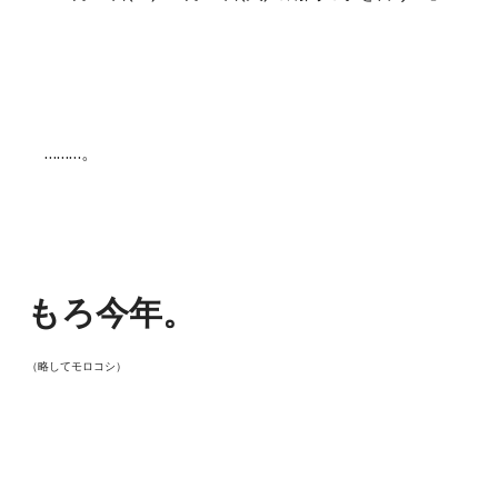
………。
もろ今年。
（略してモロコシ）