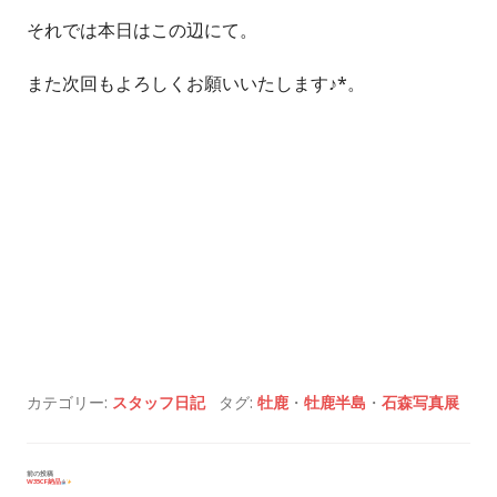
それでは本日はこの辺にて。
また次回もよろしくお願いいたします♪*。
カテゴリー:
スタッフ日記
タグ:
牡鹿
・
牡鹿半島
・
石森写真展
投
前の投稿
W35CF納品
稿