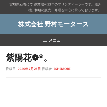
コ
宮城県石巻にて 創業昭和33年のマリンディーラーです。船外
ン
機､ 和船の販売、修理を中心に承っております。
テ
ン
株式会社 野村モータース
ツ
へ
ス
メニュー
キ
ッ
プ
紫陽花❁*。
投稿日:
2020年7月25日
投稿者:
ISHIMORI