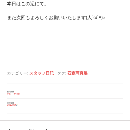
本日はこの辺にて。
また次回もよろしくお願いいたします(人´ω`*)♪
カテゴリー:
スタッフ日記
タグ:
石森写真展
投
前の投稿
小枝 作:石森
稿
ナ
ビ
次の投稿
W32Af納品
ゲ
ー
シ
ョ
ン