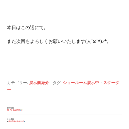
本日はこの辺にて。
また次回もよろしくお願いいたします(人´ω`*)♪*。
カテゴリー:
展示艇紹介
タグ:
ショールーム展示中
・
スクータ
ー
投
前の投稿
初・W-43AF納品
稿
ナ
ビ
次の投稿
年末年始のお知らせ
ゲ
ー