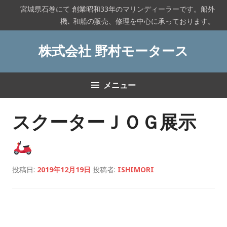
コ
宮城県石巻にて 創業昭和33年のマリンディーラーです。船外
ン
機､ 和船の販売、修理を中心に承っております。
テ
ン
株式会社 野村モータース
ツ
へ
ス
メニュー
キ
ッ
プ
スクーターＪＯＧ展示
投稿日:
2019年12月19日
投稿者:
ISHIMORI