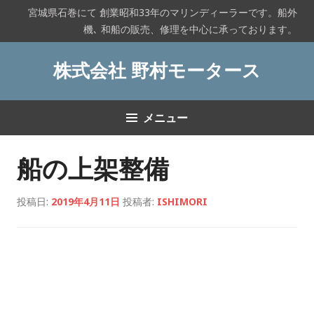
コ
宮城県石巻にて 創業昭和33年のマリンディーラーです。船外
ン
機､ 和船の販売、修理を中心に承っております。
テ
ン
株式会社 野村モータース
ツ
へ
ス
メニュー
キ
ッ
プ
船の上架整備
投稿日:
2019年4月11日
投稿者:
ISHIMORI