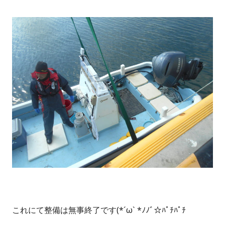
これにて整備は無事終了です(*´ω` *ﾉﾉﾞ☆ﾊﾟﾁﾊﾟﾁ