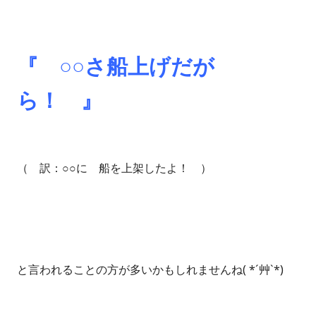
『 ○○さ船上げだが
ら！ 』
（ 訳：○○に 船を上架したよ！ ）
と言われることの方が多いかもしれませんね( *´艸`*)