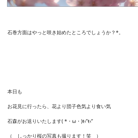
石巻方面はやっと咲き始めたところでしょうか？*。
本日も
お花見に行ったら、花より団子色気より食い気
石森がお送りいたします( *・ω・)ŧ‹”ŧ‹”
（ しっかり桜の写真も撮ります！笑 ）