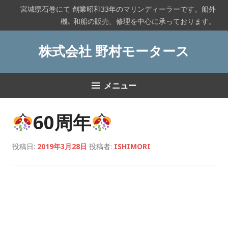
コ
宮城県石巻にて 創業昭和33年のマリンディーラーです。船外
ン
機､ 和船の販売、修理を中心に承っております。
テ
ン
株式会社 野村モータース
ツ
へ
ス
メニュー
キ
ッ
プ
60周年
投稿日:
2019年3月28日
投稿者:
ISHIMORI