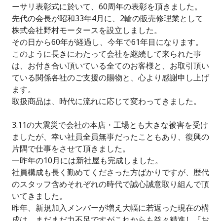
ーサリ表彰式に於いて、60周年の表彰を頂きました。
先代の会長が昭和33年4月に、2輪の販売修理業として
株式会社野村モータースを設立しました。
その日から60年が経過し、今年で61年目になります。
このように長きにわたって会社を継続して来られた事
は、お付き合い頂いている全てのお客様と、お取引頂い
ている関係各社のご支援の賜物と、心より感謝申し上げ
ます。
取扱商品は、時代に流れに応じて変わってきました。
3.11の大震災で会社の本店・工場とも大きな被害を受け
ましたが、幸い社員全員無事だったこともあり、復興の
片隅で仕事をさせて頂きました。
一昨年の10月には新社屋も完成しました。
社員構成も長く勤めてくださった方ばかりですが、歴代
のスタッフ含めそれぞれの時代で誠心誠意取り組んで頂
いてきました。
昨年、新規加入メンバーが増え大幅に若返った現在の構
成は、まだまだ力不足ですがこれからも益々精進し『お