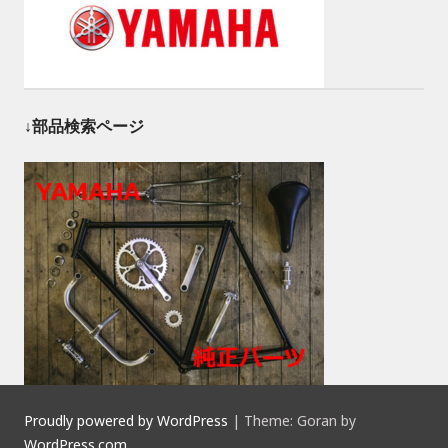
↓部品検索ページ
Proudly powered by WordPress
|
Theme: Goran by
WordPress.com
.