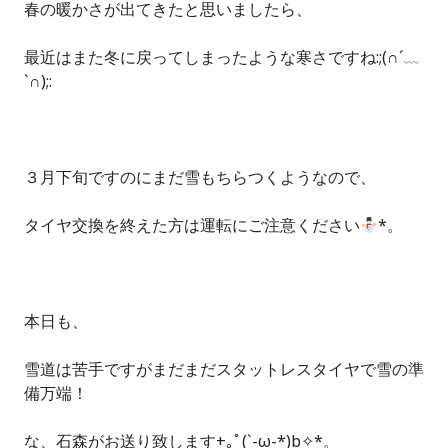
春の暖かさが出てきたと思いましたら、
最近はまた冬に戻ってしまったような寒さですね:;(∩´﹏
`∩);:
３月下旬ですのにまだ雪もちらつくようなので、
タイヤ交換を終えた方は運転にご注意ください
*。
本日も、
雪道は苦手ですがまだまだスタットレスタイヤで雪の準
備万端！
な、石森がお送り致します+｡ﾟ(`-ω-*)b✧*。