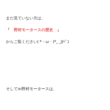
まだ見ていない方は、
『 野村モータースの歴史 』
からご覧ください( *・ω・)*_ _))ﾍﾟｺ
そして㈱野村モータースは、