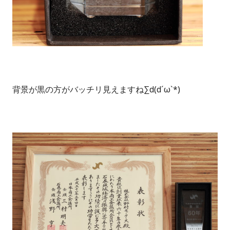
背景が黒の方がバッチリ見えますね∑d(d´ω`*)