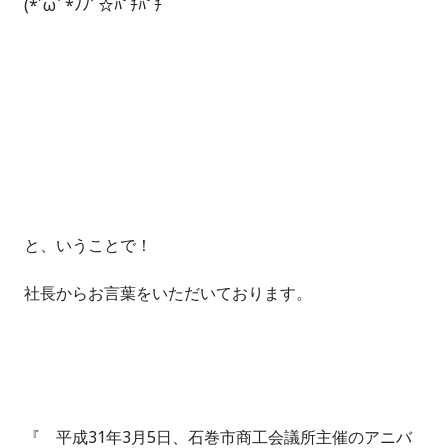
(*´ω` *ﾉﾉﾞ☆ﾊﾟﾁﾊﾟﾁ
と、いうことで！
社長からお言葉をいただいております。
『 平成31年3月5日、石巻市商工会議所主催のアニバ