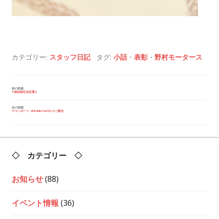
カテゴリー:
スタッフ日記
タグ:
小話
・
表彰
・
野村モータース
投
前の投稿
納品順位決定選2
稿
ナ
ビ
次の投稿
ヤマハボート SPRING FESTA のご案内
ゲ
ー
シ
ョ
ン
◇ カテゴリー ◇
お知らせ
(88)
イベント情報
(36)