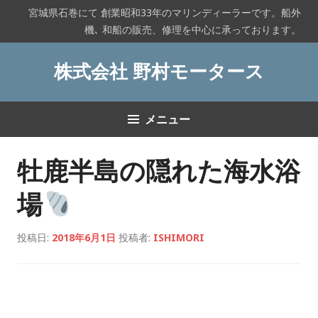
コ
宮城県石巻にて 創業昭和33年のマリンディーラーです。船外
ン
機､ 和船の販売、修理を中心に承っております。
テ
ン
株式会社 野村モータース
ツ
へ
ス
メニュー
キ
ッ
プ
牡鹿半島の隠れた海水浴
場
投稿日:
2018年6月1日
投稿者:
ISHIMORI