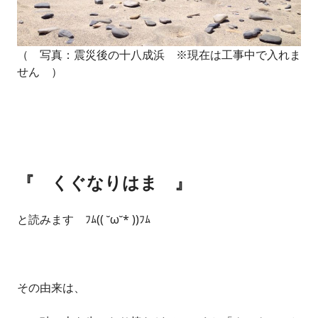
（ 写真：震災後の十八成浜 ※現在は工事中で入れま
せん ）
『 くぐなりはま 』
と読みます ﾌﾑ(( ˘ω˘* ))ﾌﾑ
その由来は、