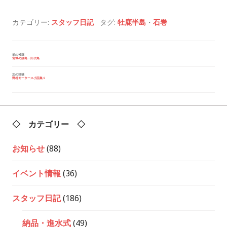
カテゴリー:
スタッフ日記
タグ:
牡鹿半島
・
石巻
投
前の投稿
宮城の猫島・田代島
稿
ナ
ビ
次の投稿
野村モータース小話集１
ゲ
ー
シ
ョ
ン
◇ カテゴリー ◇
お知らせ
(88)
イベント情報
(36)
スタッフ日記
(186)
納品・進水式
(49)